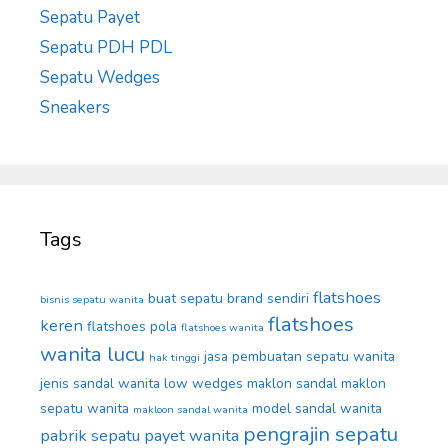
Sepatu Payet
Sepatu PDH PDL
Sepatu Wedges
Sneakers
Tags
flatshoes
buat sepatu brand sendiri
bisnis sepatu wanita
flatshoes
keren
flatshoes pola
flatshoes wanita
wanita lucu
jasa pembuatan sepatu wanita
hak tinggi
jenis sandal wanita
low wedges
maklon sandal
maklon
sepatu wanita
model sandal wanita
makloon sandal wanita
pengrajin sepatu
pabrik sepatu
payet wanita