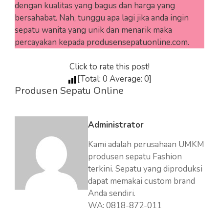
dengan kualitas yang bagus dan harga yang
bersahabat. Nah, tunggu apa lagi jika anda ingin
sepatu wanita yang unik dan menarik maka
percayakan kepada produsensepatuonline.com.
Click to rate this post!
[Total:
0
Average:
0
]
Produsen Sepatu Online
Administrator
Kami adalah perusahaan UMKM
produsen sepatu Fashion
terkini. Sepatu yang diproduksi
dapat memakai custom brand
Anda sendiri.
WA: 0818-872-011