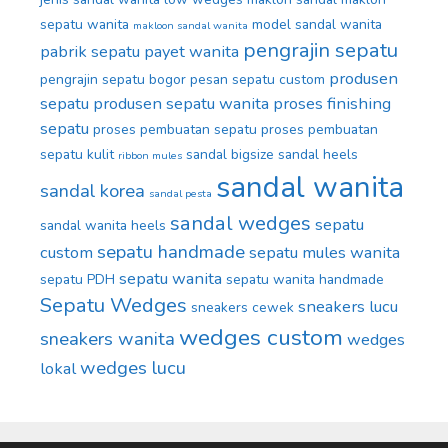
sepatu wanita
model sandal wanita
makloon sandal wanita
pengrajin sepatu
pabrik sepatu
payet wanita
produsen
pengrajin sepatu bogor
pesan sepatu custom
sepatu
produsen sepatu wanita
proses finishing
sepatu
proses pembuatan sepatu
proses pembuatan
sepatu kulit
sandal bigsize
sandal heels
ribbon mules
sandal wanita
sandal korea
sandal pesta
sandal wedges
sepatu
sandal wanita heels
sepatu handmade
custom
sepatu mules wanita
sepatu wanita
sepatu PDH
sepatu wanita handmade
Sepatu Wedges
sneakers lucu
sneakers cewek
wedges custom
sneakers wanita
wedges
wedges lucu
lokal