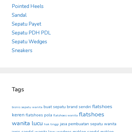
Pointed Heels
Sandal
Sepatu Payet
Sepatu PDH PDL
Sepatu Wedges
Sneakers
Tags
flatshoes
buat sepatu brand sendiri
bisnis sepatu wanita
flatshoes
keren
flatshoes pola
flatshoes wanita
wanita lucu
jasa pembuatan sepatu wanita
hak tinggi
jenis sandal wanita
low wedges
maklon sandal
maklon