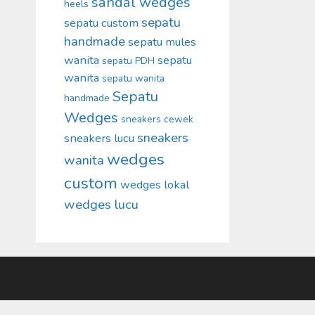
sandal wedges
heels
sepatu
sepatu custom
handmade
sepatu mules
wanita
sepatu
sepatu PDH
wanita
sepatu wanita
Sepatu
handmade
Wedges
sneakers cewek
sneakers
sneakers lucu
wedges
wanita
custom
wedges lokal
wedges lucu