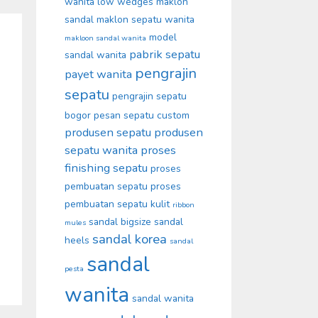
wanita
low wedges
maklon
sandal
maklon sepatu wanita
model
makloon sandal wanita
pabrik sepatu
sandal wanita
pengrajin
payet wanita
sepatu
pengrajin sepatu
bogor
pesan sepatu custom
produsen sepatu
produsen
sepatu wanita
proses
finishing sepatu
proses
pembuatan sepatu
proses
pembuatan sepatu kulit
ribbon
sandal bigsize
sandal
mules
sandal korea
heels
sandal
sandal
pesta
wanita
sandal wanita