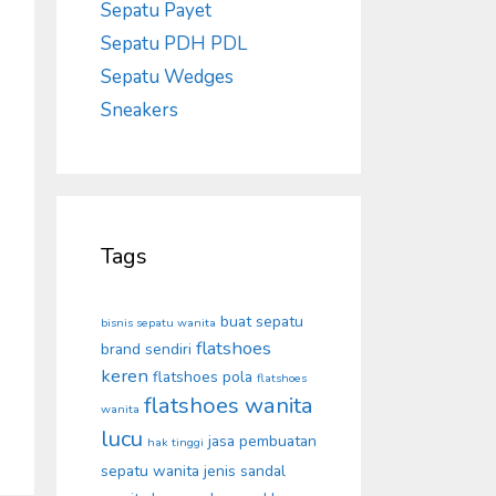
Sepatu Payet
Sepatu PDH PDL
Sepatu Wedges
Sneakers
Tags
buat sepatu
bisnis sepatu wanita
flatshoes
brand sendiri
keren
flatshoes pola
flatshoes
flatshoes wanita
wanita
lucu
jasa pembuatan
hak tinggi
sepatu wanita
jenis sandal