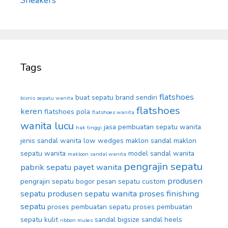
Sneakers
Tags
flatshoes
buat sepatu brand sendiri
bisnis sepatu wanita
flatshoes
keren
flatshoes pola
flatshoes wanita
wanita lucu
jasa pembuatan sepatu wanita
hak tinggi
jenis sandal wanita
low wedges
maklon sandal
maklon
sepatu wanita
model sandal wanita
makloon sandal wanita
pengrajin sepatu
pabrik sepatu
payet wanita
produsen
pengrajin sepatu bogor
pesan sepatu custom
sepatu
produsen sepatu wanita
proses finishing
sepatu
proses pembuatan sepatu
proses pembuatan
sepatu kulit
sandal bigsize
sandal heels
ribbon mules