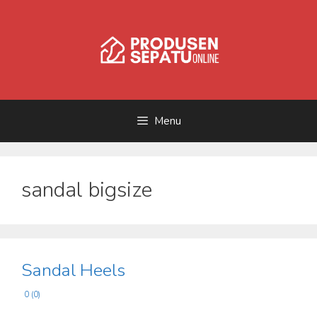
Skip
to
content
Menu
sandal bigsize
Sandal Heels
0 (0)