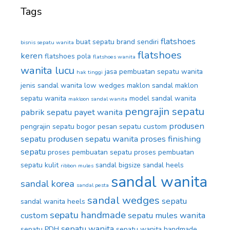
Tags
flatshoes
buat sepatu brand sendiri
bisnis sepatu wanita
flatshoes
keren
flatshoes pola
flatshoes wanita
wanita lucu
jasa pembuatan sepatu wanita
hak tinggi
jenis sandal wanita
low wedges
maklon sandal
maklon
sepatu wanita
model sandal wanita
makloon sandal wanita
pengrajin sepatu
pabrik sepatu
payet wanita
produsen
pengrajin sepatu bogor
pesan sepatu custom
sepatu
produsen sepatu wanita
proses finishing
sepatu
proses pembuatan sepatu
proses pembuatan
sepatu kulit
sandal bigsize
sandal heels
ribbon mules
sandal wanita
sandal korea
sandal pesta
sandal wedges
sepatu
sandal wanita heels
sepatu handmade
custom
sepatu mules wanita
sepatu wanita
sepatu PDH
sepatu wanita handmade