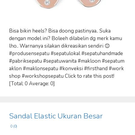
Bisa bikin heels? Bisa doong pastinyaa.. Suka
dengan model ini? Boleeh dilabelin dg merk kamu
lho.. Warnanya silakan dikreasikan sendiri 😊
#produsensepatu #sepatulokal #sepatuhandmade
#pabriksepatu #sepatuwanita #makloon #sepatum
aklon #maklonsepatu #konveksi #firsthand #work
shop #workshopsepatu Click to rate this post!
[Total: 0 Average: 0]
Sandal Elastic Ukuran Besar
0 (0)