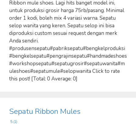
Ribbon mule shoes. Lagi hits banget model ini,
untuk produksi grosir harga 75rb/pasang. Minimal
order 1 kodi, boleh mix 4 variasi warna. Sepatu
selop wanita yang keren. Sepatu selop ini bisa
diproduksi custom sesuai request dengan merk
Anda sendiri.
#produsensepatu#pabriksepatu#bengkelproduksi
#bengkelsepatu#pengrajinsepatu#handmadeshoes
#workshopsepatu#sepatugrosir#sepatuwanita#m
uleshoes#sepatumule#selopwanita Click to rate
this post! [Total: 0 Average: 0]
Sepatu Ribbon Mules
5 (1)