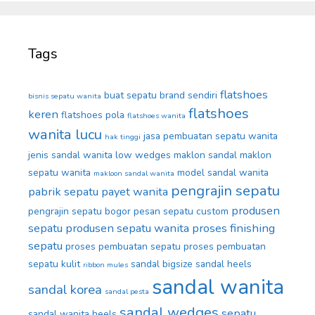
Tags
flatshoes
buat sepatu brand sendiri
bisnis sepatu wanita
flatshoes
keren
flatshoes pola
flatshoes wanita
wanita lucu
jasa pembuatan sepatu wanita
hak tinggi
jenis sandal wanita
low wedges
maklon sandal
maklon
sepatu wanita
model sandal wanita
makloon sandal wanita
pengrajin sepatu
pabrik sepatu
payet wanita
produsen
pengrajin sepatu bogor
pesan sepatu custom
sepatu
produsen sepatu wanita
proses finishing
sepatu
proses pembuatan sepatu
proses pembuatan
sepatu kulit
sandal bigsize
sandal heels
ribbon mules
sandal wanita
sandal korea
sandal pesta
sandal wedges
sepatu
sandal wanita heels