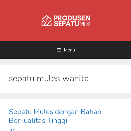
Skip
to
content
Menu
sepatu mules wanita
Sepatu Mules dengan Bahan
Berkualitas Tinggi
4 (1)