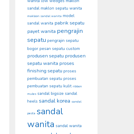
wanita
low wedges
maklon
sandal
maklon sepatu wanita
model
makloon sandal wanita
pabrik sepatu
sandal wanita
pengrajin
payet wanita
sepatu
pengrajin sepatu
bogor
pesan sepatu custom
produsen sepatu
produsen
sepatu wanita
proses
finishing sepatu
proses
pembuatan sepatu
proses
pembuatan sepatu kulit
ribbon
sandal bigsize
sandal
mules
sandal korea
heels
sandal
sandal
pesta
wanita
sandal wanita