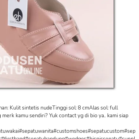
: Kulit sintetis nudeTinggi sol: 8 cmAlas sol: full
 merk kamu sendiri? Yuk contact yg di bio ya.. kami siap
atuwakai#sepatuwanita#customshoes#sepatucustom#sep
r#firsthand#sepatubandung#wedges#bisnissepatu#suppl