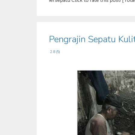
iersepatu Click to rate this post! [Tota
Pengrajin Sepatu Kuli
2.8 (5)