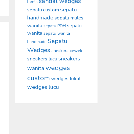
sandal wedges
heels
sepatu
sepatu custom
handmade
sepatu mules
wanita
sepatu
sepatu PDH
wanita
sepatu wanita
Sepatu
handmade
Wedges
sneakers cewek
sneakers
sneakers lucu
wedges
wanita
custom
wedges lokal
wedges lucu