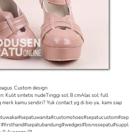
 bagus. Custom design
Kulit sintetis nudeTinggi sol: 8 cmAlas sol: full
 merk kamu sendiri? Yuk contact yg di bio ya.. kami siap
atuwakai#sepatuwanita#customshoes#sepatucustom#sep
r#firsthand#sepatubandung#wedges#bisnissepatu#suppl