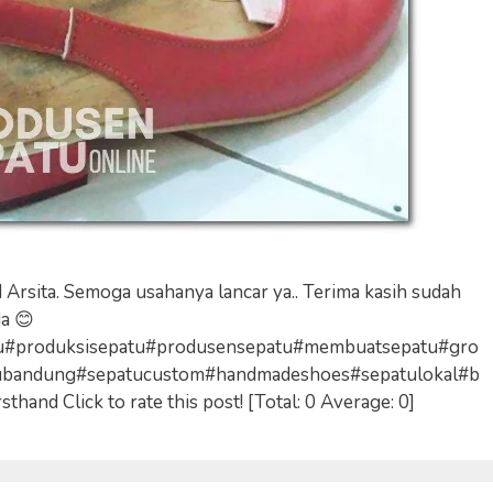
Arsita. Semoga usahanya lancar ya.. Terima kasih sudah
a 😊
u#produksisepatu#produsensepatu#membuatsepatu#gro
atubandung#sepatucustom#handmadeshoes#sepatulokal#b
hand Click to rate this post! [Total: 0 Average: 0]