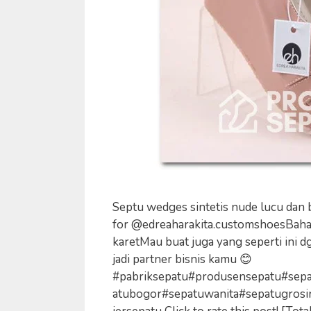
Septu wedges sintetis nude lucu dan
for @edreaharakita.customshoesBahan: 
karetMau buat juga yang seperti ini dg
jadi partner bisnis kamu 😊
#pabriksepatu#produsensepatu#sep
atubogor#sepatuwanita#sepatugrosi