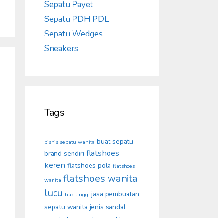
Sepatu Payet
Sepatu PDH PDL
Sepatu Wedges
Sneakers
Tags
buat sepatu
bisnis sepatu wanita
flatshoes
brand sendiri
keren
flatshoes pola
flatshoes
flatshoes wanita
wanita
lucu
jasa pembuatan
hak tinggi
sepatu wanita
jenis sandal