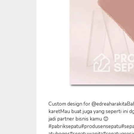
Custom design for @edreaharakitaBahan
karetMau buat juga yang seperti ini dg
jadi partner bisnis kamu 😊
#pabriksepatu#produsensepatu#sep
atubogor#sepatuwanita#sepatugrosi