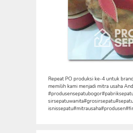
Repeat PO produksi ke-4 untuk brand 
memilih kami menjadi mitra usaha And
#produsensepatubogor#pabriksepat
sirsepatuwanita#grosirsepatu#sep
isnissepatu#mitrausaha#produsen#first