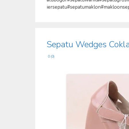
iersepatu#sepatumaklon#makloonsepatu 
Sepatu Wedges Cokla
0 (0)