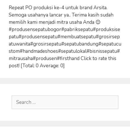
Repeat PO produksi ke-4 untuk brand Arsita.
Semoga usahanya lancar ya.. Terima kasih sudah
memilih kami menjadi mitra usaha Anda 😊
#produsensepatubogor#pabriksepatu#produksise
patu#produsensepatu#membuatsepatu#grosirsep
atuwanita#grosirsepatu#sepatubandung#sepatucu
stom#handmadeshoes#sepatulokal#bisnissepatu#
mitrausaha#produsen#firsthand Click to rate this
post! [Total: 0 Average: 0]
Search
for: