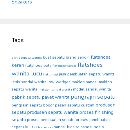
Sneakers
Tags
flatshoes
buat sepatu brand sendiri
bisnis sepatu wanita
flatshoes
keren
flatshoes pola
flatshoes wanita
wanita lucu
jasa pembuatan sepatu wanita
hak tinggi
jenis sandal wanita
low wedges
maklon sandal
maklon
sepatu wanita
model sandal wanita
makloon sandal wanita
pengrajin sepatu
pabrik sepatu
payet wanita
produsen
pengrajin sepatu bogor
pesan sepatu custom
sepatu
produsen sepatu wanita
proses finishing
sepatu
proses pembuatan sepatu
proses pembuatan
sepatu kulit
sandal bigsize
sandal heels
ribbon mules