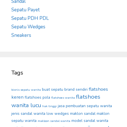
Sandal
Sepatu Payet
Sepatu PDH PDL
Sepatu Wedges
Sneakers
Tags
flatshoes
buat sepatu brand sendiri
bisnis sepatu wanita
flatshoes
keren
flatshoes pola
flatshoes wanita
wanita lucu
jasa pembuatan sepatu wanita
hak tinggi
jenis sandal wanita
low wedges
maklon sandal
maklon
sepatu wanita
model sandal wanita
makloon sandal wanita