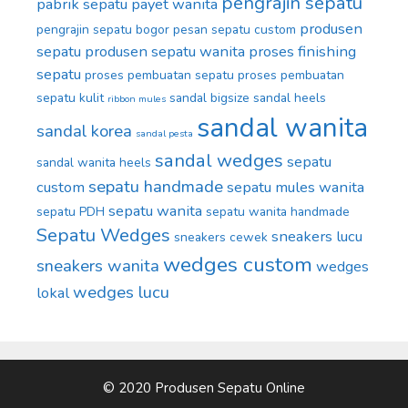
pengrajin sepatu
pabrik sepatu
payet wanita
produsen
pengrajin sepatu bogor
pesan sepatu custom
sepatu
produsen sepatu wanita
proses finishing
sepatu
proses pembuatan sepatu
proses pembuatan
sepatu kulit
sandal bigsize
sandal heels
ribbon mules
sandal wanita
sandal korea
sandal pesta
sandal wedges
sepatu
sandal wanita heels
sepatu handmade
custom
sepatu mules wanita
sepatu wanita
sepatu PDH
sepatu wanita handmade
Sepatu Wedges
sneakers lucu
sneakers cewek
wedges custom
sneakers wanita
wedges
wedges lucu
lokal
© 2020 Produsen Sepatu Online