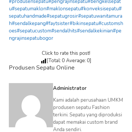
#produsensepatu
#pengrajinsepatu
#bengkelsepat
u
#sepatumaklon
#maklonsepatu
#konveksisepatu
#
sepatuhandmade
#sepatugrosir
#sepatuwanitamura
h
#sendalkepang
#faytsister
#bikinsepatu
#customsh
oes
#sepatucustom
#sendalhits
#sendalkekinian
#pe
ngrajinsepatubogor
Click to rate this post!
[Total:
0
Average:
0
]
Produsen Sepatu Online
Administrator
Kami adalah perusahaan UMKM
produsen sepatu Fashion
terkini. Sepatu yang diproduksi
dapat memakai custom brand
Anda sendiri.