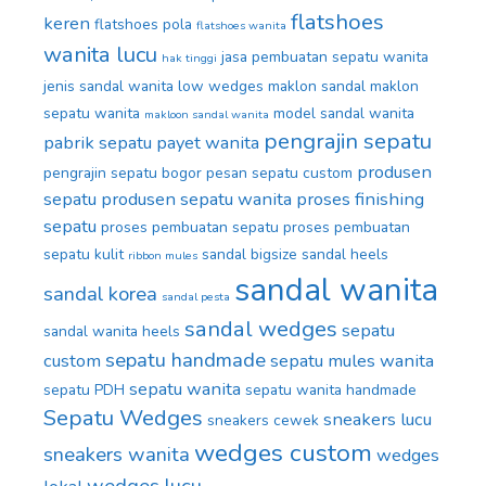
flatshoes
keren
flatshoes pola
flatshoes wanita
wanita lucu
jasa pembuatan sepatu wanita
hak tinggi
jenis sandal wanita
low wedges
maklon sandal
maklon
sepatu wanita
model sandal wanita
makloon sandal wanita
pengrajin sepatu
pabrik sepatu
payet wanita
produsen
pengrajin sepatu bogor
pesan sepatu custom
sepatu
produsen sepatu wanita
proses finishing
sepatu
proses pembuatan sepatu
proses pembuatan
sepatu kulit
sandal bigsize
sandal heels
ribbon mules
sandal wanita
sandal korea
sandal pesta
sandal wedges
sepatu
sandal wanita heels
sepatu handmade
custom
sepatu mules wanita
sepatu wanita
sepatu PDH
sepatu wanita handmade
Sepatu Wedges
sneakers lucu
sneakers cewek
wedges custom
sneakers wanita
wedges