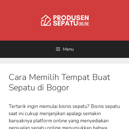
Skip
to
content
Menu
Cara Memilih Tempat Buat
Sepatu di Bogor
Tertarik ingin memulai bisnis sepatu? Bisnis sepatu
saat ini cukup menjanjikan apalagi semakin
banyaknya platform online yang menyediakan
penjualan sepatu online menunjukkan bahwa