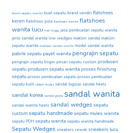
flatshoes
buat sepatu brand sendiri
bisnis sepatu wanita
flatshoes
keren
flatshoes pola
flatshoes wanita
wanita lucu
jasa pembuatan sepatu wanita
hak tinggi
jenis sandal wanita
low wedges
maklon sandal
maklon
sepatu wanita
model sandal wanita
makloon sandal wanita
pengrajin sepatu
pabrik sepatu
payet wanita
produsen
pengrajin sepatu bogor
pesan sepatu custom
sepatu
produsen sepatu wanita
proses finishing
sepatu
proses pembuatan sepatu
proses pembuatan
sepatu kulit
sandal bigsize
sandal heels
ribbon mules
sandal wanita
sandal korea
sandal pesta
sandal wedges
sepatu
sandal wanita heels
sepatu handmade
custom
sepatu mules wanita
sepatu wanita
sepatu PDH
sepatu wanita handmade
Sepatu Wedges
sneakers lucu
sneakers cewek