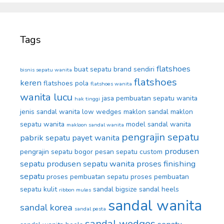
Tags
flatshoes
buat sepatu brand sendiri
bisnis sepatu wanita
flatshoes
keren
flatshoes pola
flatshoes wanita
wanita lucu
jasa pembuatan sepatu wanita
hak tinggi
jenis sandal wanita
low wedges
maklon sandal
maklon
sepatu wanita
model sandal wanita
makloon sandal wanita
pengrajin sepatu
pabrik sepatu
payet wanita
produsen
pengrajin sepatu bogor
pesan sepatu custom
sepatu
produsen sepatu wanita
proses finishing
sepatu
proses pembuatan sepatu
proses pembuatan
sepatu kulit
sandal bigsize
sandal heels
ribbon mules
sandal wanita
sandal korea
sandal pesta
sandal wedges