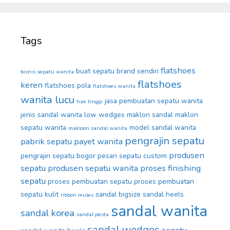
Tags
flatshoes
buat sepatu brand sendiri
bisnis sepatu wanita
flatshoes
keren
flatshoes pola
flatshoes wanita
wanita lucu
jasa pembuatan sepatu wanita
hak tinggi
jenis sandal wanita
low wedges
maklon sandal
maklon
sepatu wanita
model sandal wanita
makloon sandal wanita
pengrajin sepatu
pabrik sepatu
payet wanita
produsen
pengrajin sepatu bogor
pesan sepatu custom
sepatu
produsen sepatu wanita
proses finishing
sepatu
proses pembuatan sepatu
proses pembuatan
sepatu kulit
sandal bigsize
sandal heels
ribbon mules
sandal wanita
sandal korea
sandal pesta
sandal wedges