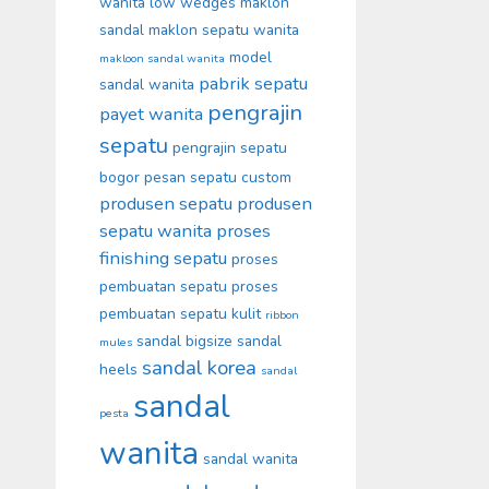
wanita
low wedges
maklon
sandal
maklon sepatu wanita
model
makloon sandal wanita
pabrik sepatu
sandal wanita
pengrajin
payet wanita
sepatu
pengrajin sepatu
bogor
pesan sepatu custom
produsen sepatu
produsen
sepatu wanita
proses
finishing sepatu
proses
pembuatan sepatu
proses
pembuatan sepatu kulit
ribbon
sandal bigsize
sandal
mules
sandal korea
heels
sandal
sandal
pesta
wanita
sandal wanita