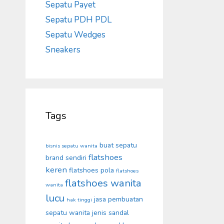
Sepatu Payet
Sepatu PDH PDL
Sepatu Wedges
Sneakers
Tags
buat sepatu
bisnis sepatu wanita
flatshoes
brand sendiri
keren
flatshoes pola
flatshoes
flatshoes wanita
wanita
lucu
jasa pembuatan
hak tinggi
sepatu wanita
jenis sandal