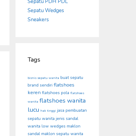
Sepatu PDH PDL
Sepatu Wedges
Sneakers
Tags
buat sepatu
bisnis sepatu wanita
flatshoes
brand sendiri
keren
flatshoes pola
flatshoes
flatshoes wanita
wanita
lucu
jasa pembuatan
hak tinggi
sepatu wanita
jenis sandal
wanita
low wedges
maklon
sandal
maklon sepatu wanita