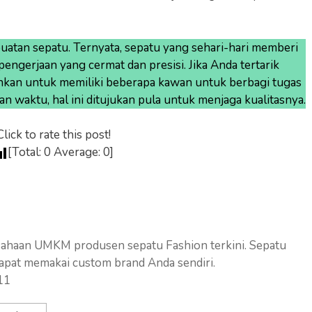
uatan sepatu. Ternyata, sepatu yang sehari-hari memberi
engerjaan yang cermat dan presisi. Jika Anda tertarik
ankan untuk memiliki beberapa kawan untuk berbagi tugas
 waktu, hal ini ditujukan pula untuk menjaga kualitasnya.
Click to rate this post!
[Total:
0
Average:
0
]
sahaan UMKM produsen sepatu Fashion terkini. Sepatu
apat memakai custom brand Anda sendiri.
11