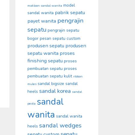
model
makloon sandal wanita
pabrik sepatu
sandal wanita
pengrajin
payet wanita
sepatu
pengrajin sepatu
bogor
pesan sepatu custom
produsen sepatu
produsen
sepatu wanita
proses
finishing sepatu
proses
pembuatan sepatu
proses
pembuatan sepatu kulit
ribbon
sandal bigsize
sandal
mules
sandal korea
heels
sandal
sandal
pesta
wanita
sandal wanita
sandal wedges
heels
sepatu
sepatu custom