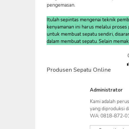
pengemasan.
Itulah sepintas mengenai teknik pemb
kenyamanan ini harus melalui proses p
untuk membuat sepatu sendiri, disar
dalam membuat sepatu. Selain memakan
Produsen Sepatu Online
Administrator
Kami adalah peru
yang diproduksi d
WA: 0818-872-0