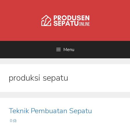
Skip
to
content
Menu
produksi sepatu
Teknik Pembuatan Sepatu
0 (0)