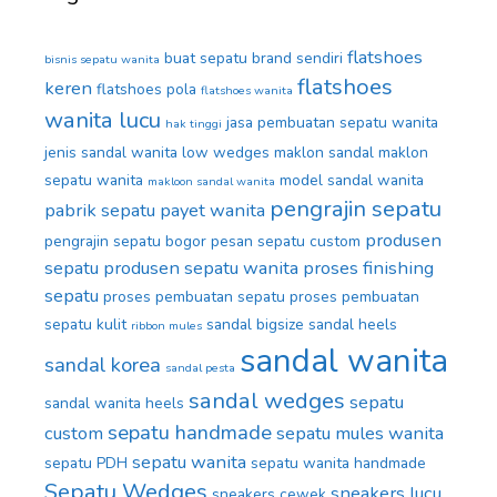
flatshoes
buat sepatu brand sendiri
bisnis sepatu wanita
flatshoes
keren
flatshoes pola
flatshoes wanita
wanita lucu
jasa pembuatan sepatu wanita
hak tinggi
jenis sandal wanita
low wedges
maklon sandal
maklon
sepatu wanita
model sandal wanita
makloon sandal wanita
pengrajin sepatu
pabrik sepatu
payet wanita
produsen
pengrajin sepatu bogor
pesan sepatu custom
sepatu
produsen sepatu wanita
proses finishing
sepatu
proses pembuatan sepatu
proses pembuatan
sepatu kulit
sandal bigsize
sandal heels
ribbon mules
sandal wanita
sandal korea
sandal pesta
sandal wedges
sepatu
sandal wanita heels
sepatu handmade
custom
sepatu mules wanita
sepatu wanita
sepatu PDH
sepatu wanita handmade
Sepatu Wedges
sneakers lucu
sneakers cewek