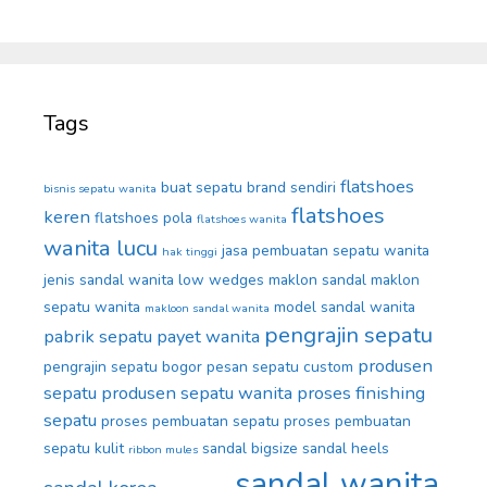
Tags
flatshoes
buat sepatu brand sendiri
bisnis sepatu wanita
flatshoes
keren
flatshoes pola
flatshoes wanita
wanita lucu
jasa pembuatan sepatu wanita
hak tinggi
jenis sandal wanita
low wedges
maklon sandal
maklon
sepatu wanita
model sandal wanita
makloon sandal wanita
pengrajin sepatu
pabrik sepatu
payet wanita
produsen
pengrajin sepatu bogor
pesan sepatu custom
sepatu
produsen sepatu wanita
proses finishing
sepatu
proses pembuatan sepatu
proses pembuatan
sepatu kulit
sandal bigsize
sandal heels
ribbon mules
sandal wanita