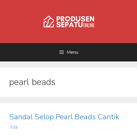
Skip
to
content
Menu
pearl beads
Sandal Selop Pearl Beads Cantik
0 (0)