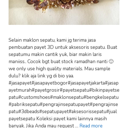
Selain maklon sepatu, kami jg terima jasa
pembuatan payet 3D untuk aksesoris sepatu. Buat
sepatumu makin cantik yuk, biar makin laris
maniiss.. Cocok bgt buat stock ramadhan nanti 🙂
we only use high quality materials. Mau sample
dulu? klik aja link yg di bio yaa.
#jasapayet#jasapayetbogor#jasapayetjakarta#jasap
ayetmurah#payetgrosir#payetsepatu#bikinpayetse
patu#customshoes#maklonsepatu#bengkelsepatu
#pabriksepatu#pengrajinsepatupayet#pengrajinse
patu#3dbeads#sepatupayet#aksesorissepatu#jual
payetsepatu Koleksi payet kami lainnya masih
banyak. Jika Anda mau request …
Read more