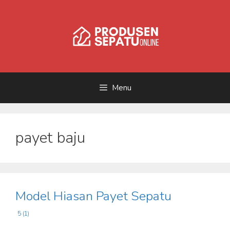
Skip
to
content
Menu
payet baju
Model Hiasan Payet Sepatu
5 (1)