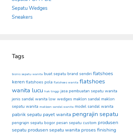
Sepatu Wedges
Sneakers
Tags
flatshoes
buat sepatu brand sendiri
bisnis sepatu wanita
flatshoes
keren
flatshoes pola
flatshoes wanita
wanita lucu
jasa pembuatan sepatu wanita
hak tinggi
jenis sandal wanita
low wedges
maklon sandal
maklon
sepatu wanita
model sandal wanita
makloon sandal wanita
pengrajin sepatu
pabrik sepatu
payet wanita
produsen
pengrajin sepatu bogor
pesan sepatu custom
sepatu
produsen sepatu wanita
proses finishing