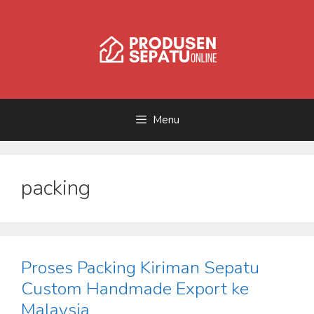
Skip
to
content
Menu
packing
Proses Packing Kiriman Sepatu
Custom Handmade Export ke
Malaysia