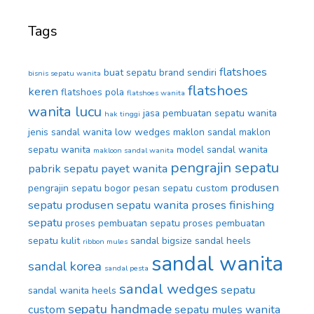
Tags
flatshoes
buat sepatu brand sendiri
bisnis sepatu wanita
flatshoes
keren
flatshoes pola
flatshoes wanita
wanita lucu
jasa pembuatan sepatu wanita
hak tinggi
jenis sandal wanita
low wedges
maklon sandal
maklon
sepatu wanita
model sandal wanita
makloon sandal wanita
pengrajin sepatu
pabrik sepatu
payet wanita
produsen
pengrajin sepatu bogor
pesan sepatu custom
sepatu
produsen sepatu wanita
proses finishing
sepatu
proses pembuatan sepatu
proses pembuatan
sepatu kulit
sandal bigsize
sandal heels
ribbon mules
sandal wanita
sandal korea
sandal pesta
sandal wedges
sepatu
sandal wanita heels
sepatu handmade
custom
sepatu mules wanita