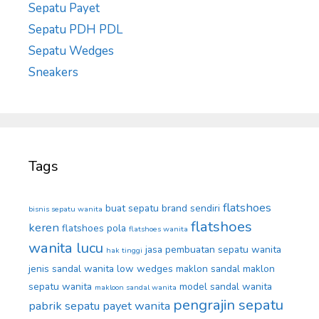
Sepatu Payet
Sepatu PDH PDL
Sepatu Wedges
Sneakers
Tags
flatshoes
buat sepatu brand sendiri
bisnis sepatu wanita
flatshoes
keren
flatshoes pola
flatshoes wanita
wanita lucu
jasa pembuatan sepatu wanita
hak tinggi
jenis sandal wanita
low wedges
maklon sandal
maklon
sepatu wanita
model sandal wanita
makloon sandal wanita
pengrajin sepatu
pabrik sepatu
payet wanita