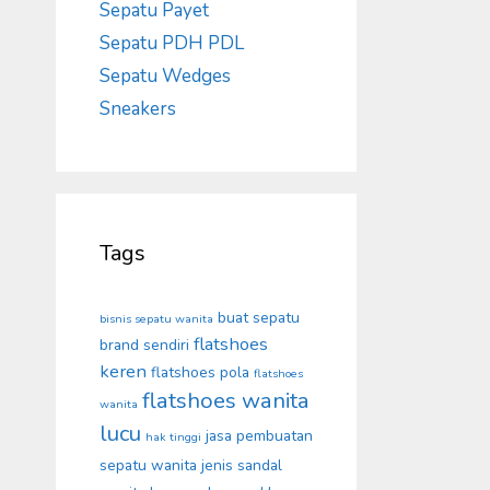
Sepatu Payet
Sepatu PDH PDL
Sepatu Wedges
Sneakers
Tags
buat sepatu
bisnis sepatu wanita
flatshoes
brand sendiri
keren
flatshoes pola
flatshoes
flatshoes wanita
wanita
lucu
jasa pembuatan
hak tinggi
sepatu wanita
jenis sandal