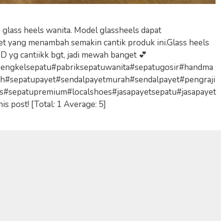
n glass heels wanita. Model glassheels dapat
et yang menambah semakin cantik produk ini.Glass heels
D yg cantiikk bgt, jadi mewah banget 💕
engkelsepatu#pabriksepatuwanita#sepatugosir#handma
h#sepatupayet#sendalpayetmurah#sendalpayet#pengraji
s#sepatupremium#localshoes#jasapayetsepatu#jasapayet
is post! [Total: 1 Average: 5]