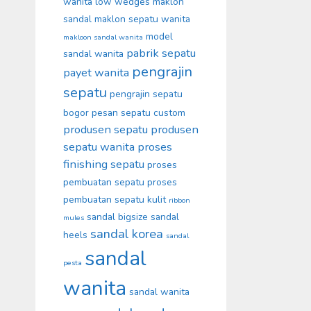
wanita
low wedges
maklon
sandal
maklon sepatu wanita
model
makloon sandal wanita
pabrik sepatu
sandal wanita
pengrajin
payet wanita
sepatu
pengrajin sepatu
bogor
pesan sepatu custom
produsen sepatu
produsen
sepatu wanita
proses
finishing sepatu
proses
pembuatan sepatu
proses
pembuatan sepatu kulit
ribbon
sandal bigsize
sandal
mules
sandal korea
heels
sandal
sandal
pesta
wanita
sandal wanita