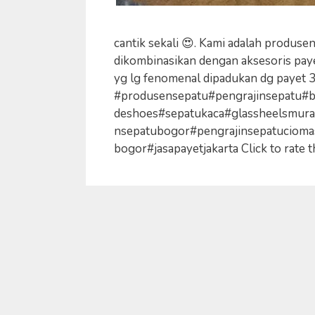
cantik sekali 😍. Kami adalah produse
dikombinasikan dengan aksesoris pay
yg lg fenomenal dipadukan dg payet 3
#produsensepatu#pengrajinsepatu#b
deshoes#sepatukaca#glassheelsmura
nsepatubogor#pengrajinsepatucioma
bogor#jasapayetjakarta Click to rate th