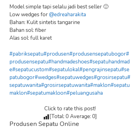
Model simple tapi selalu jadi best seller 🙂
Low wedges for
@edreaharakita
Bahan: Kulit sintetis tangarine
Bahan sol: fiber
Alas sol: full karet
#pabriksepatu
#produsen
#produsensepatubogor
#
produsensepatu
#handmadeshoes
#sepatuhandmad
e
#sepatucustom
#sepatulokal
#pengrajinsepatu
#se
patubogor
#wedges
#sepatuwedges
#grosirsepatu
#
sepatuwanita
#grosirsepatuwanita
#maklon
#sepatu
maklon
#sepatumakloon
#peluangusaha
Click to rate this post!
[Total:
0
Average:
0
]
Produsen Sepatu Online