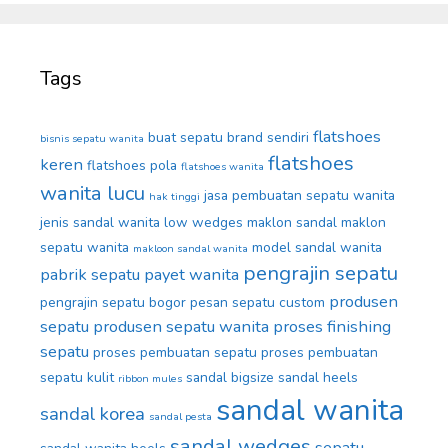
Tags
flatshoes
buat sepatu brand sendiri
bisnis sepatu wanita
flatshoes
keren
flatshoes pola
flatshoes wanita
wanita lucu
jasa pembuatan sepatu wanita
hak tinggi
jenis sandal wanita
low wedges
maklon sandal
maklon
sepatu wanita
model sandal wanita
makloon sandal wanita
pengrajin sepatu
pabrik sepatu
payet wanita
produsen
pengrajin sepatu bogor
pesan sepatu custom
sepatu
produsen sepatu wanita
proses finishing
sepatu
proses pembuatan sepatu
proses pembuatan
sepatu kulit
sandal bigsize
sandal heels
ribbon mules
sandal wanita
sandal korea
sandal pesta
sandal wedges
sepatu