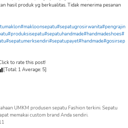
kan hasil produk yg berkualitas. Tidak menerima pesanan
tumaklon
#makloonsepatu
#sepatugrosirwanita
#pengrajin
atu
#produksisepatu
#sepatuhandmade
#handmadeshoes
#
atu
#sepatumerksendiri
#sepatupayet
#handmade
#gosirsep
Click to rate this post!
[Total:
1
Average:
5
]
sahaan UMKM produsen sepatu Fashion terkini. Sepatu
apat memakai custom brand Anda sendiri.
11