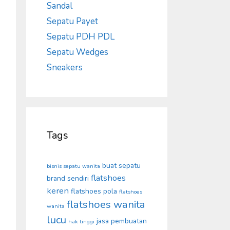
Sandal
Sepatu Payet
Sepatu PDH PDL
Sepatu Wedges
Sneakers
Tags
buat sepatu
bisnis sepatu wanita
flatshoes
brand sendiri
keren
flatshoes pola
flatshoes
flatshoes wanita
wanita
lucu
jasa pembuatan
hak tinggi