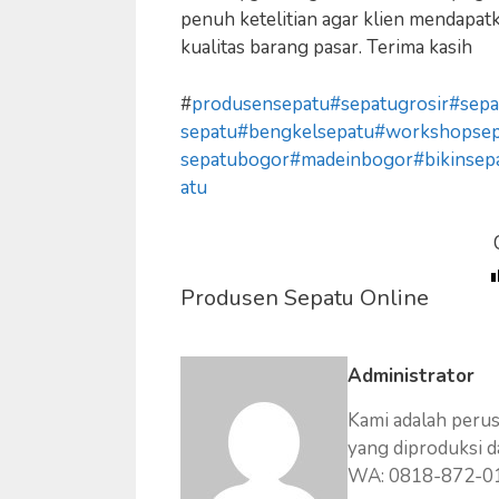
penuh ketelitian agar klien mendapat
kualitas barang pasar. Terima kasih
#
produsensepatu
#sepatugrosir
#sepa
sepatu
#bengkelsepatu
#workshopsep
sepatubogor
#madeinbogor
#bikinsep
atu
Produsen Sepatu Online
Administrator
Kami adalah peru
yang diproduksi d
WA: 0818-872-0