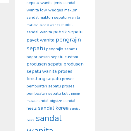
sepatu wanita
jenis sandal
wanita
low wedges
maklon
sandal
maklon sepatu wanita
model
makloon sandal wanita
pabrik sepatu
sandal wanita
pengrajin
payet wanita
sepatu
pengrajin sepatu
bogor
pesan sepatu custom
produsen sepatu
produsen
sepatu wanita
proses
finishing sepatu
proses
pembuatan sepatu
proses
pembuatan sepatu kulit
ribbon
sandal bigsize
sandal
mules
sandal korea
heels
sandal
sandal
pesta
wanita