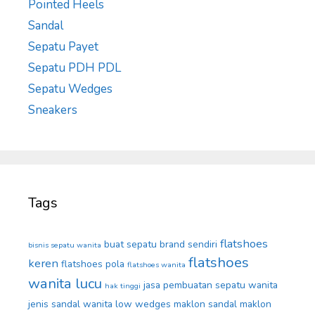
Pointed Heels
Sandal
Sepatu Payet
Sepatu PDH PDL
Sepatu Wedges
Sneakers
Tags
flatshoes
buat sepatu brand sendiri
bisnis sepatu wanita
flatshoes
keren
flatshoes pola
flatshoes wanita
wanita lucu
jasa pembuatan sepatu wanita
hak tinggi
jenis sandal wanita
low wedges
maklon sandal
maklon