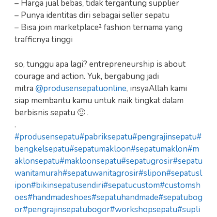
– Harga jual bebas, tidak tergantung supplier
– Punya identitas diri sebagai seller sepatu
– Bisa join marketplace² fashion ternama yang
trafficnya tinggi
so, tunggu apa lagi? entrepreneurship is about
courage and action. Yuk, bergabung jadi
mitra
@produsensepatuonline
, insyaAllah kami
siap membantu kamu untuk naik tingkat dalam
berbisnis sepatu 🙂 .
.
#produsensepatu
#pabriksepatu
#pengrajinsepatu
#
bengkelsepatu
#sepatumakloon
#sepatumaklon
#m
aklonsepatu
#makloonsepatu
#sepatugrosir
#sepatu
wanitamurah
#sepatuwanitagrosir
#slipon
#sepatusl
ipon
#bikinsepatusendiri
#sepatucustom
#customsh
oes
#handmadeshoes
#sepatuhandmade
#sepatubog
or
#pengrajinsepatubogor
#workshopsepatu
#supli