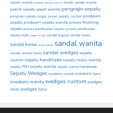
sepatu wanita
model sandal wanita
makloon sandal wanita
pengrajin sepatu
pabrik sepatu
payet wanita
produsen
pengrajin sepatu bogor
pesan sepatu custom
sepatu
produsen sepatu wanita
proses finishing
sepatu
proses pembuatan sepatu
proses pembuatan
sepatu kulit
sandal bigsize
sandal heels
ribbon mules
sandal wanita
sandal korea
sandal pesta
sandal wedges
sepatu
sandal wanita heels
sepatu handmade
custom
sepatu mules wanita
sepatu wanita
sepatu PDH
sepatu wanita handmade
Sepatu Wedges
sneakers lucu
sneakers cewek
wedges custom
sneakers wanita
wedges
wedges lucu
lokal