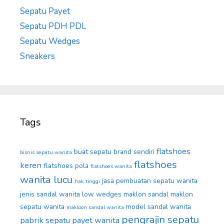
Sepatu Payet
Sepatu PDH PDL
Sepatu Wedges
Sneakers
Tags
flatshoes
buat sepatu brand sendiri
bisnis sepatu wanita
flatshoes
keren
flatshoes pola
flatshoes wanita
wanita lucu
jasa pembuatan sepatu wanita
hak tinggi
jenis sandal wanita
low wedges
maklon sandal
maklon
sepatu wanita
model sandal wanita
makloon sandal wanita
pengrajin sepatu
pabrik sepatu
payet wanita