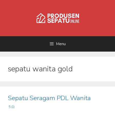
Skip
to
content
Menu
sepatu wanita gold
Sepatu Seragam PDL Wanita
5 (1)