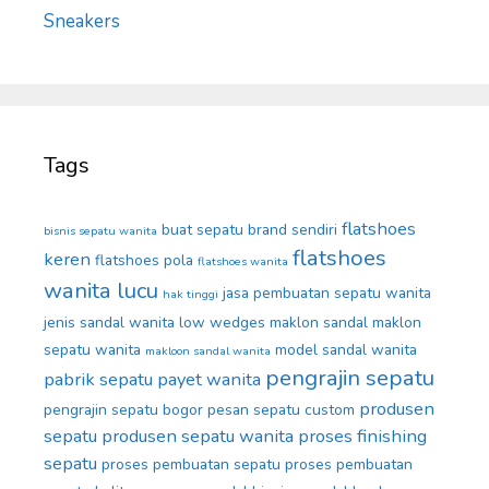
Sneakers
Tags
flatshoes
buat sepatu brand sendiri
bisnis sepatu wanita
flatshoes
keren
flatshoes pola
flatshoes wanita
wanita lucu
jasa pembuatan sepatu wanita
hak tinggi
jenis sandal wanita
low wedges
maklon sandal
maklon
sepatu wanita
model sandal wanita
makloon sandal wanita
pengrajin sepatu
pabrik sepatu
payet wanita
produsen
pengrajin sepatu bogor
pesan sepatu custom
sepatu
produsen sepatu wanita
proses finishing
sepatu
proses pembuatan sepatu
proses pembuatan