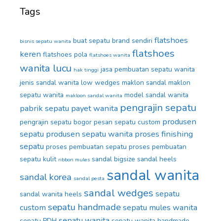
Tags
flatshoes
buat sepatu brand sendiri
bisnis sepatu wanita
flatshoes
keren
flatshoes pola
flatshoes wanita
wanita lucu
jasa pembuatan sepatu wanita
hak tinggi
jenis sandal wanita
low wedges
maklon sandal
maklon
sepatu wanita
model sandal wanita
makloon sandal wanita
pengrajin sepatu
pabrik sepatu
payet wanita
produsen
pengrajin sepatu bogor
pesan sepatu custom
sepatu
produsen sepatu wanita
proses finishing
sepatu
proses pembuatan sepatu
proses pembuatan
sepatu kulit
sandal bigsize
sandal heels
ribbon mules
sandal wanita
sandal korea
sandal pesta
sandal wedges
sepatu
sandal wanita heels
sepatu handmade
custom
sepatu mules wanita
sepatu wanita
sepatu PDH
sepatu wanita handmade