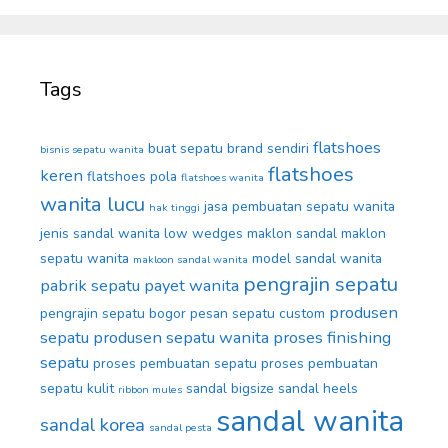
Tags
flatshoes
buat sepatu brand sendiri
bisnis sepatu wanita
flatshoes
keren
flatshoes pola
flatshoes wanita
wanita lucu
jasa pembuatan sepatu wanita
hak tinggi
jenis sandal wanita
low wedges
maklon sandal
maklon
sepatu wanita
model sandal wanita
makloon sandal wanita
pengrajin sepatu
pabrik sepatu
payet wanita
produsen
pengrajin sepatu bogor
pesan sepatu custom
sepatu
produsen sepatu wanita
proses finishing
sepatu
proses pembuatan sepatu
proses pembuatan
sepatu kulit
sandal bigsize
sandal heels
ribbon mules
sandal wanita
sandal korea
sandal pesta