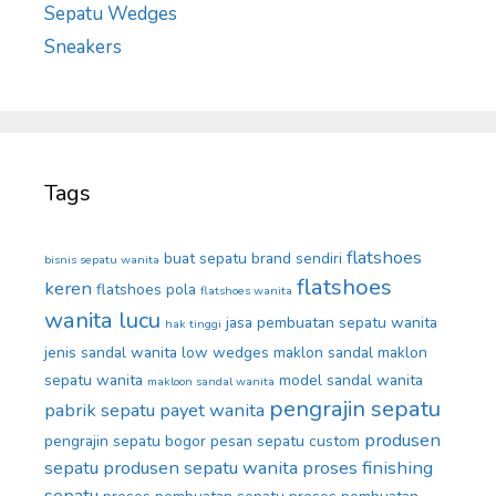
Sepatu Wedges
Sneakers
Tags
flatshoes
buat sepatu brand sendiri
bisnis sepatu wanita
flatshoes
keren
flatshoes pola
flatshoes wanita
wanita lucu
jasa pembuatan sepatu wanita
hak tinggi
jenis sandal wanita
low wedges
maklon sandal
maklon
sepatu wanita
model sandal wanita
makloon sandal wanita
pengrajin sepatu
pabrik sepatu
payet wanita
produsen
pengrajin sepatu bogor
pesan sepatu custom
sepatu
produsen sepatu wanita
proses finishing
sepatu