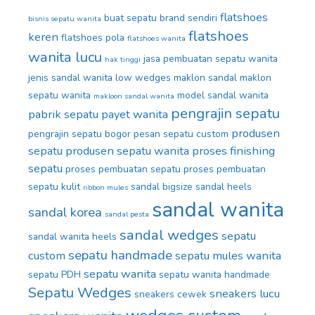
flatshoes
buat sepatu brand sendiri
bisnis sepatu wanita
flatshoes
keren
flatshoes pola
flatshoes wanita
wanita lucu
jasa pembuatan sepatu wanita
hak tinggi
jenis sandal wanita
low wedges
maklon sandal
maklon
sepatu wanita
model sandal wanita
makloon sandal wanita
pengrajin sepatu
pabrik sepatu
payet wanita
produsen
pengrajin sepatu bogor
pesan sepatu custom
sepatu
produsen sepatu wanita
proses finishing
sepatu
proses pembuatan sepatu
proses pembuatan
sepatu kulit
sandal bigsize
sandal heels
ribbon mules
sandal wanita
sandal korea
sandal pesta
sandal wedges
sepatu
sandal wanita heels
sepatu handmade
custom
sepatu mules wanita
sepatu wanita
sepatu PDH
sepatu wanita handmade
Sepatu Wedges
sneakers lucu
sneakers cewek