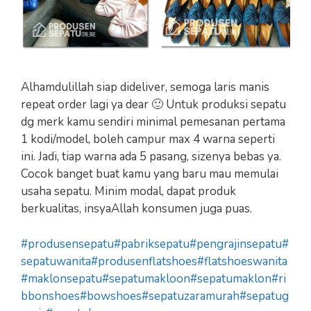
Alhamdulillah siap dideliver, semoga laris manis
repeat order lagi ya dear 🙂 Untuk produksi sepatu
dg merk kamu sendiri minimal pemesanan pertama
1 kodi/model, boleh campur max 4 warna seperti
ini. Jadi, tiap warna ada 5 pasang, sizenya bebas ya.
Cocok banget buat kamu yang baru mau memulai
usaha sepatu. Minim modal, dapat produk
berkualitas, insyaAllah konsumen juga puas.
#produsensepatu
#pabriksepatu
#pengrajinsepatu
#
sepatuwanita
#produsenflatshoes
#flatshoeswanita
#maklonsepatu
#sepatumakloon
#sepatumaklon
#ri
bbonshoes
#bowshoes
#sepatuzaramurah
#sepatug