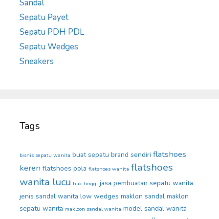
Sandal
Sepatu Payet
Sepatu PDH PDL
Sepatu Wedges
Sneakers
Tags
flatshoes
buat sepatu brand sendiri
bisnis sepatu wanita
flatshoes
keren
flatshoes pola
flatshoes wanita
wanita lucu
jasa pembuatan sepatu wanita
hak tinggi
jenis sandal wanita
low wedges
maklon sandal
maklon
sepatu wanita
model sandal wanita
makloon sandal wanita