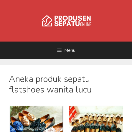
Skip
to
content
Menu
Aneka produk sepatu
flatshoes wanita lucu