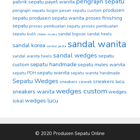
pengrajin sepatu
pabrik sepatu
payet wanita
produsen
pengrajin sepatu bogor
pesan sepatu custom
sepatu
produsen sepatu wanita
proses finishing
sepatu
proses pembuatan sepatu
proses pembuatan
sepatu kulit
sandal bigsize
sandal heels
ribbon mules
sandal wanita
sandal korea
sandal pesta
sandal wedges
sepatu
sandal wanita heels
sepatu handmade
custom
sepatu mules wanita
sepatu wanita
sepatu PDH
sepatu wanita handmade
Sepatu Wedges
sneakers lucu
sneakers cewek
wedges custom
sneakers wanita
wedges
wedges lucu
lokal
© 2020 Produsen Sepatu Online